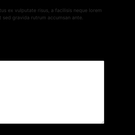
s ex vulputate risus, a facilisis neque lorem
at sed gravida rutrum accumsan ante.