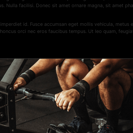
bus. Nulla facilisi. Donec sit amet ornare magna, sit amet ph
mperdiet id. Fusce accumsan eget mollis vehicula, metus ex 
r rhoncus orci nec eros faucibus tempus. Ut leo quam, feugi