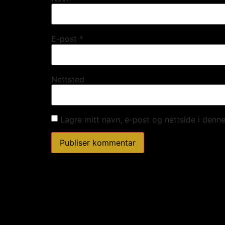
E-post
*
Nettsted
Lagre mitt navn, e-post og nettside i denn