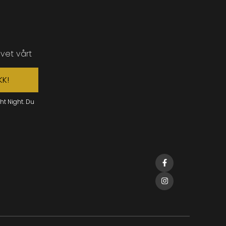
vet vårt
KK!
ht Night. Du