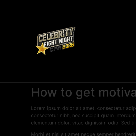
How to get motiva
Lorem ipsum dolor sit amet, consectetur adipi
consectetur nibh, nec suscipit quam interdum v
elementum dolor, vitae dignissim odio. Sed t
Morbi et nisl sit amet neque semper hendrerit