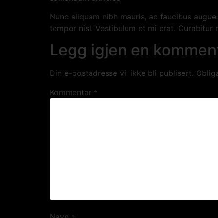
Nunc aliquam nibh mauris, ac faucibus augue i
tempor nisl. Vestibulum et mi erat. Curabitu
Legg igjen en kommen
Din e-postadresse vil ikke bli publisert.
Oblig
Kommentar
*
Navn
*