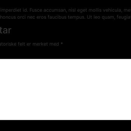
mperdiet id. Fusce accumsan, nisl eget mollis vehicula, metu
r rhoncus orci nec eros faucibus tempus. Ut leo quam, feugi
tar
atoriske felt er merket med
*