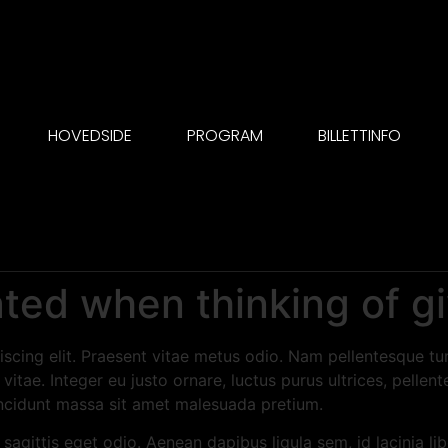
HOVEDSIDE
PROGRAM
BILLETTINFO
ted when thinking of g
scing elit. Praesent vitae metus odio. Nam pellentesque tur
itae. Integer eu justo ornare, luctus purus ultrices, pellent
incidunt massa sit amet malesuada pretium.
 sagittis eget odio. Aenean dapibus ligula sem, id lacinia l