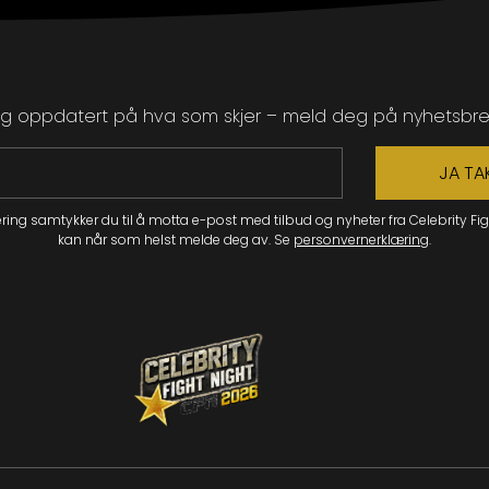
g oppdatert på hva som skjer – meld deg på nyhetsbre
JA TA
ering samtykker du til å motta e-post med tilbud og nyheter fra Celebrity Fig
kan når som helst melde deg av. Se
personvernerklæring
.