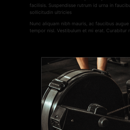
facilisis. Suspendisse rutrum id urna in fauci
sollicitudin ultricies
Nunc aliquam nibh mauris, ac faucibus augue i
tempor nisl. Vestibulum et mi erat. Curabitu