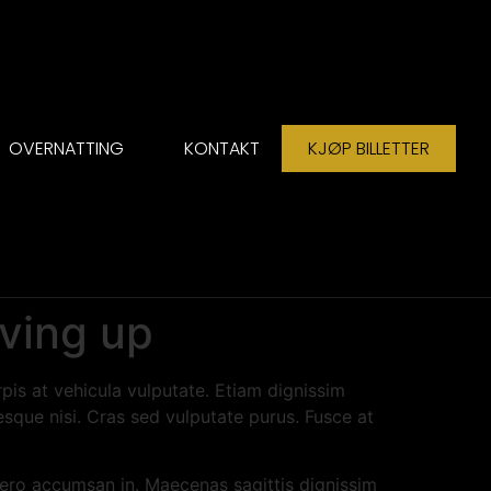
OVERNATTING
KONTAKT
KJØP BILLETTER
iving up
pis at vehicula vulputate. Etiam dignissim
esque nisi. Cras sed vulputate purus. Fusce at
ibero accumsan in. Maecenas sagittis dignissim